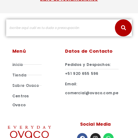
Menú
Datos de Contacto
inicio
Pedidos y Despachos:
+51 920 655 596
Tienda
Email:
Sobre Ovaco
comercial@ovaco.com.pe
Centros
Ovaco
Social Media
F
I
W