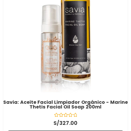
Savia: Aceite Facial Limpiador Orgánico - Marine
Thetis Facial Oil Soap 200ml
V
S/
327.00
a
l