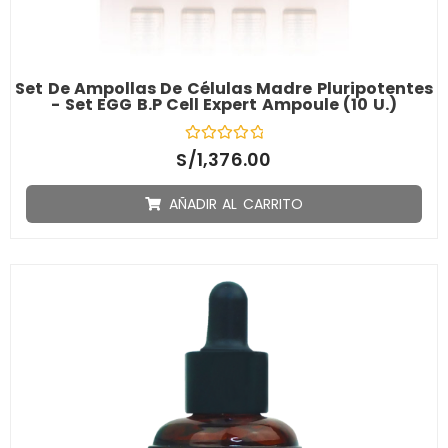
Set De Ampollas De Células Madre Pluripotentes
- Set EGG B.P Cell Expert Ampoule (10 U.)
V
S/
1,376.00
a
l
o
AÑADIR AL CARRITO
r
a
d
o
c
o
n
0
d
e
5