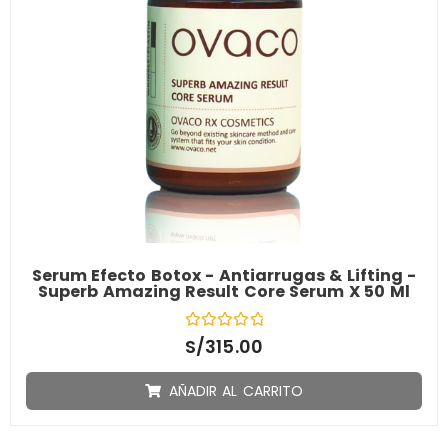
Serum Efecto Botox - Antiarrugas & Lifting -
Superb Amazing Result Core Serum X 50 Ml
V
S/
315.00
a
l
o
AÑADIR AL CARRITO
r
a
d
o