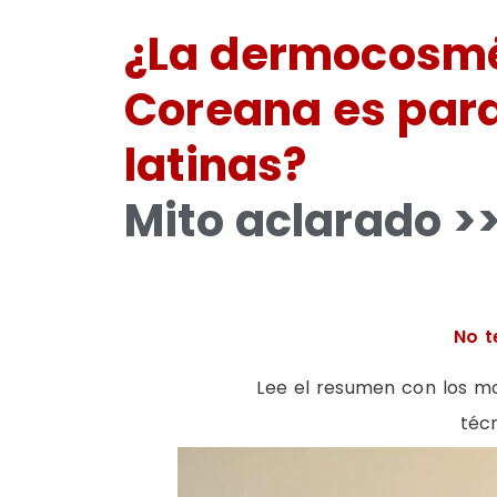
¿La dermocosmé
Coreana es para
latinas?
Mito aclarado >
No t
Lee el resumen con los mo
téc