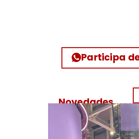
Participa d
Novedades