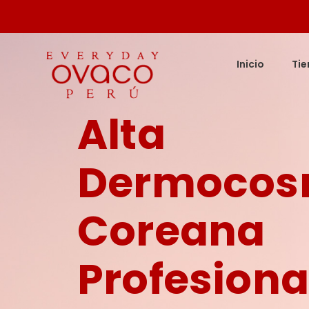
Ir
al
contenido
Inicio
Ti
Alta
Dermocos
Coreana
Profesiona