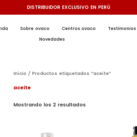
DISTRIBUIDOR EXCLUSIVO EN PERÚ
Ordenado
por
precio:
enda
Sobre ovaco
Centros ovaco
Testimonios
bajo
a
Novedades
alto
Inicio
/ Productos etiquetados “aceite”
aceite
Mostrando los 2 resultados