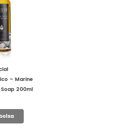
cial
ico – Marine
il Soap 200ml
 bolsa