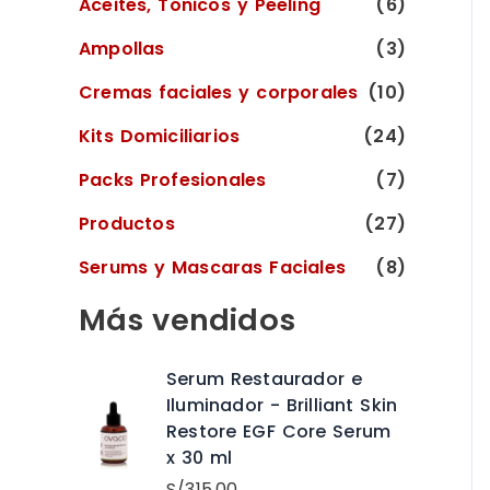
Aceites, Tónicos y Peeling
(6)
Ampollas
(3)
Cremas faciales y corporales
(10)
Kits Domiciliarios
(24)
Packs Profesionales
(7)
Productos
(27)
Serums y Mascaras Faciales
(8)
Más vendidos
Serum Restaurador e
Iluminador - Brilliant Skin
Restore EGF Core Serum
x 30 ml
S/
315.00