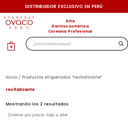
Ir
DISTRIBUIDOR EXCLUSIVO EN PERÚ
al
Ordenado
P
P
por
contenido
Alta
precio:
r
r
Dermocosmética
bajo
a
Coreana Profesional
e
e
alto
c
c
0
i
i
o
o
m
m
í
á
Inicio
/ Productos etiquetados “revitalizante”
n
x
revitalizante
i
i
m
m
Mostrando los 2 resultados
o
o