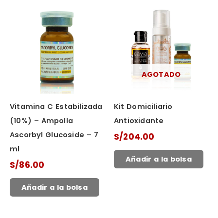
AGOTADO
Vitamina C Estabilizada
Kit Domiciliario
(10%) – Ampolla
Antioxidante
Ascorbyl Glucoside – 7
S/
204.00
ml
Añadir a la bolsa
S/
86.00
Añadir a la bolsa