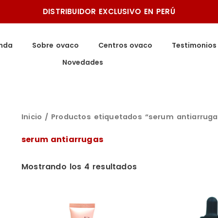
DISTRIBUIDOR EXCLUSIVO EN PERÚ
Ordenado
por
precio:
enda
Sobre ovaco
Centros ovaco
Testimonios
bajo
a
Novedades
alto
Inicio
/ Productos etiquetados “serum antiarruga
serum antiarrugas
Mostrando los 4 resultados