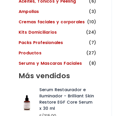
Aceites, Tónicos y Peeling
(6)
Ampollas
(3)
Cremas faciales y corporales
(10)
Kits Domiciliarios
(24)
Packs Profesionales
(7)
Productos
(27)
Serums y Mascaras Faciales
(8)
Más vendidos
Serum Restaurador e
Iluminador - Brilliant Skin
Restore EGF Core Serum
x 30 ml
S/
315.00