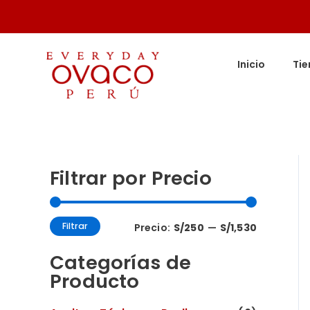
Ir
al
P
P
contenido
Inicio
Ti
r
r
e
e
c
c
i
i
o
o
Filtrar por Precio
m
m
í
á
n
x
Filtrar
Precio:
S/250
—
S/1,530
i
i
Categorías de
m
m
Producto
o
o