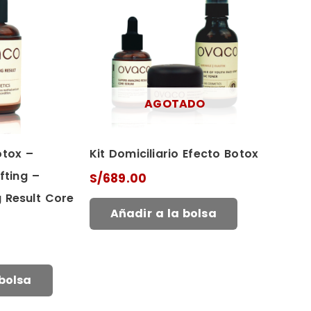
AGOTADO
otox –
Kit Domiciliario Efecto Botox
fting –
S/
689.00
 Result Core
Añadir a la bolsa
 bolsa