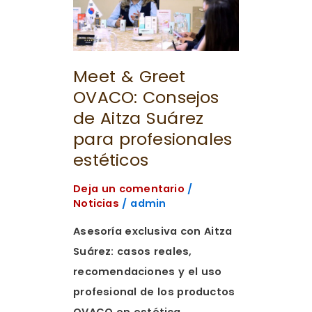
Greet
OVACO:
Consejos
de
Meet & Greet
Aitza
OVACO: Consejos
Suárez
de Aitza Suárez
para
para profesionales
profesionales
estéticos
estéticos
Deja un comentario
/
Noticias
/
admin
Asesoría exclusiva con Aitza
Suárez: casos reales,
recomendaciones y el uso
profesional de los productos
OVACO en estética