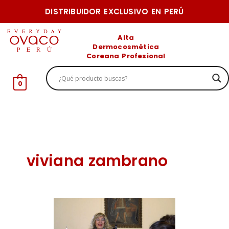
Ir
DISTRIBUIDOR EXCLUSIVO EN PERÚ
al
contenido
Alta
Dermocosmética
Coreana Profesional
0
viviana zambrano
Meet
&