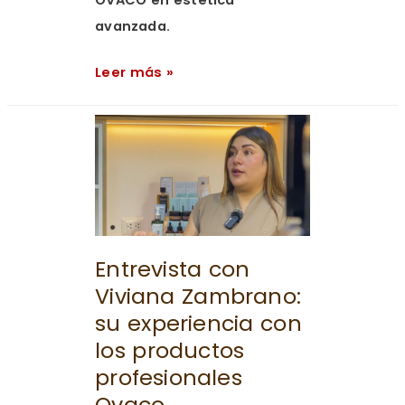
avanzada.
Leer más »
Entrevista
con
Viviana
Zambrano:
su
experiencia
Entrevista con
con
Viviana Zambrano:
los
su experiencia con
productos
los productos
profesionales
profesionales
Ovaco
Ovaco