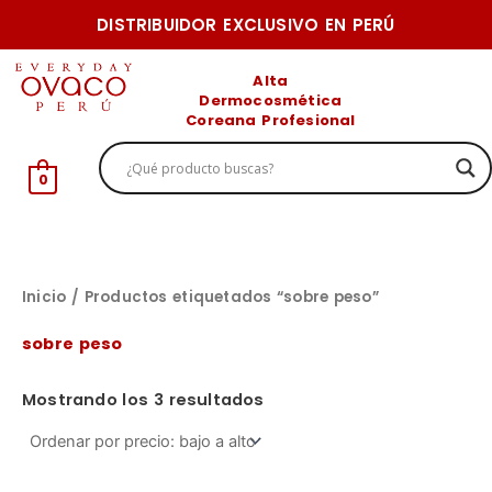
Ir
DISTRIBUIDOR EXCLUSIVO EN PERÚ
al
Ordenado
P
P
por
contenido
Alta
precio:
r
r
Dermocosmética
bajo
a
Coreana Profesional
e
e
alto
c
c
0
i
i
o
o
m
m
í
á
Inicio
/ Productos etiquetados “sobre peso”
n
x
sobre peso
i
i
m
m
Mostrando los 3 resultados
o
o