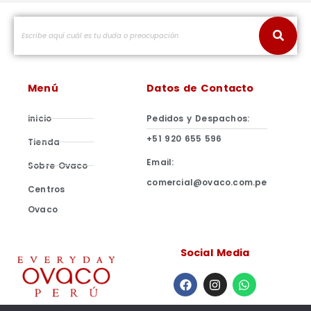
Menú
Datos de Contacto
inicio
Pedidos y Despachos:
+51 920 655 596
Tienda
Email:
Sobre Ovaco
comercial@ovaco.com.pe
Centros
Ovaco
Social Media
F
I
W
a
n
h
c
s
a