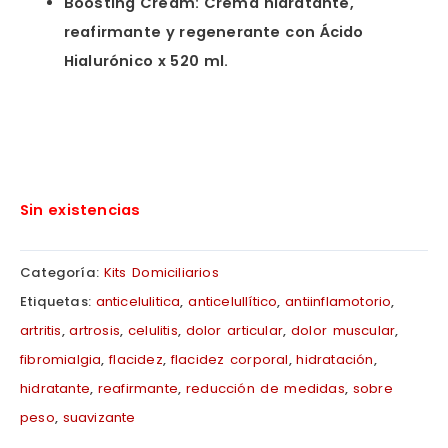
Boosting Cream: Crema hidratante,
reafirmante y regenerante con Ácido
Hialurónico x 520 ml.
Sin existencias
Categoría:
Kits Domiciliarios
Etiquetas:
anticelulitica
,
anticelullítico
,
antiinflamotorio
,
artritis
,
artrosis
,
celulitis
,
dolor articular
,
dolor muscular
,
fibromialgia
,
flacidez
,
flacidez corporal
,
hidratación
,
hidratante
,
reafirmante
,
reducción de medidas
,
sobre
peso
,
suavizante