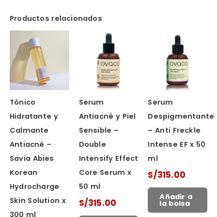
Productos relacionados
Tónico
Serum
Serum
Hidratante y
Antiacné y Piel
Despigmentante
Calmante
Sensible –
– Anti Freckle
Antiacné –
Double
Intense EF x 50
Savia Abies
Intensify Effect
ml
Korean
Core Serum x
S/
315.00
Hydrocharge
50 ml
Añadir a
Skin Solution x
S/
315.00
la bolsa
300 ml