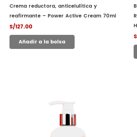
Crema reductora, anticelulítica y
B
reafirmante – Power Active Cream 70ml
R
H
S/
127.00
S
Añadir a la bolsa