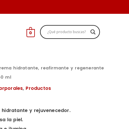
0
rema hidratante, reafirmante y regenerante
80 ml
orporales
,
Productos
 hidratante y rejuvenecedor.
a la piel.
a e ilumina.