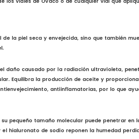
de los viales de Ovaco o de cualquier vial que apliq
ral de la piel seca y envejecida, sino que también m
l.
ar el daño causado por la radiación ultravioleta, p
lular. Equilibra la producción de aceite y proporc
antienvejecimiento, antiinflamatorias, por lo que a
r su pequeño tamaño molecular puede penetrar en la 
y el hialuronato de sodio reponen la humedad perdi