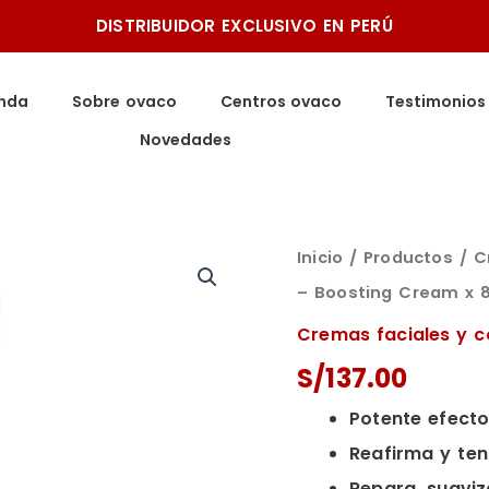
DISTRIBUIDOR EXCLUSIVO EN PERÚ
enda
Sobre ovaco
Centros ovaco
Testimonios
Novedades
Crema
Inicio
/
Productos
/ C
hidratante,
– Boosting Cream x 
reafirmante
Cremas faciales y c
y
S/
137.00
regenerante
Potente efecto
-
Reafirma y tens
Boosting
Repara, suaviz