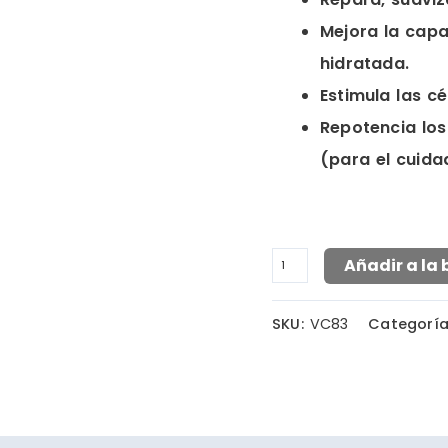
Cream
Mejora la capa
x
hidratada.
80
Estimula las cé
ml
Repotencia los
cantidad
(para el cuida
Añadir a la 
SKU:
VC83
Categorí