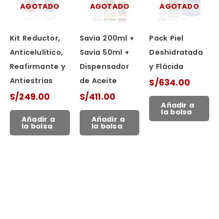
AGOTADO
AGOTADO
AGOTADO
Kit Reductor,
Savia 200ml +
Pack Piel
Anticelulítico,
Savia 50ml +
Deshidratada
Reafirmante y
Dispensador
y Flácida
Antiestrías
de Aceite
S/
634.00
S/
249.00
S/
411.00
Añadir a
la bolsa
Añadir a
Añadir a
la bolsa
la bolsa