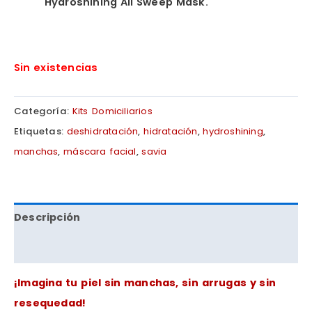
Hydroshining All Sweep Mask.
Sin existencias
Categoría:
Kits Domiciliarios
Etiquetas:
deshidratación
,
hidratación
,
hydroshining
,
manchas
,
máscara facial
,
savia
Descripción
Valoraciones (0)
¡Imagina tu piel sin manchas, sin arrugas y sin
resequedad!