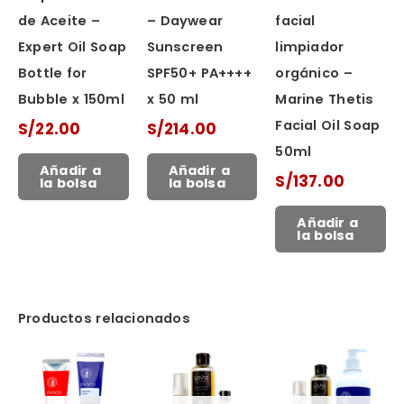
de Aceite –
– Daywear
facial
Expert Oil Soap
Sunscreen
limpiador
Bottle for
SPF50+ PA++++
orgánico –
Bubble x 150ml
x 50 ml
Marine Thetis
Facial Oil Soap
S/
22.00
S/
214.00
50ml
Añadir a
Añadir a
S/
137.00
la bolsa
la bolsa
Añadir a
la bolsa
Productos relacionados